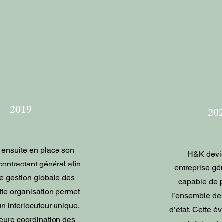
2019
20
ensuite en place son
H&K devie
 contractant général afin
entreprise gé
une gestion globale des
capable de 
tte organisation permet
l’ensemble des
un interlocuteur unique,
d’état. Cette é
eure coordination des