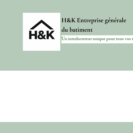
H&K Entreprise générale
du batiment
Un interlocuteur unique pour tous vos 