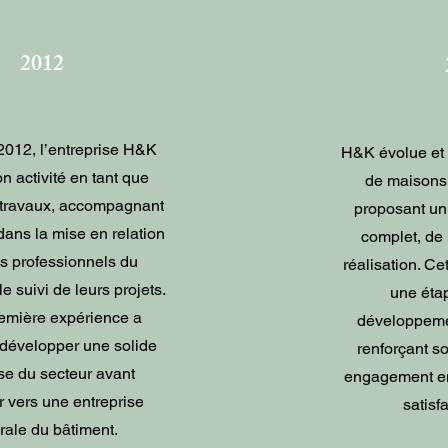
2012
2012, l’entreprise H&K
H&K évolue et 
n activité en tant que
de maisons 
n travaux, accompagnant
proposant u
dans la mise en relation
complet, de 
s professionnels du
réalisation. C
le suivi de leurs projets.
une étap
remière expérience a
développemen
développer une solide
renforçant s
se du secteur avant
engagement env
r vers une entreprise
satisfa
rale du bâtiment.