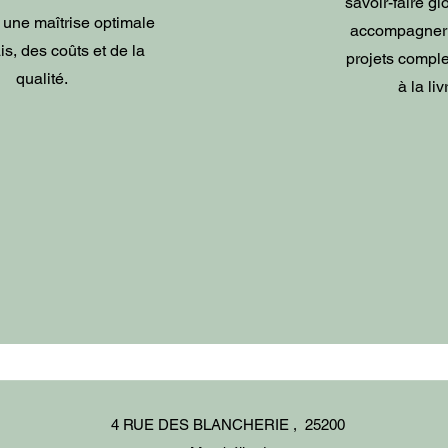
savoir-faire gl
 une maîtrise optimale
accompagner s
is, des coûts et de la
projets comple
qualité.
à la liv
4 RUE DES BLANCHERIE , 25200