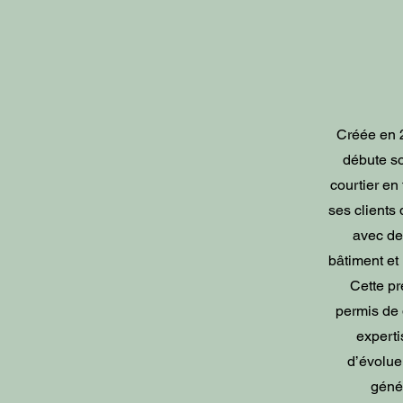
Créée en 
débute so
courtier e
ses clients 
avec de
bâtiment et 
Cette p
permis de 
experti
d’évolue
géné