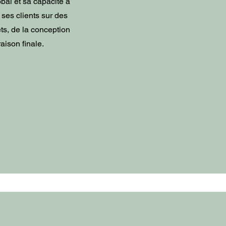
obal et sa capacité à
es clients sur des
ts, de la conception
raison finale.